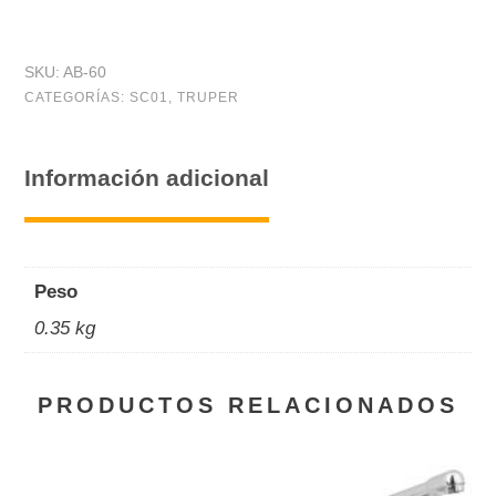
reforzada,
#
SKU:
AB-60
60,
CATEGORÍAS:
SC01
,
TRUPER
3-
5/16
Información adicional
-
4-
1/4",
Peso
bolsa
0.35 kg
5
pzas
PRODUCTOS RELACIONADOS
cantidad