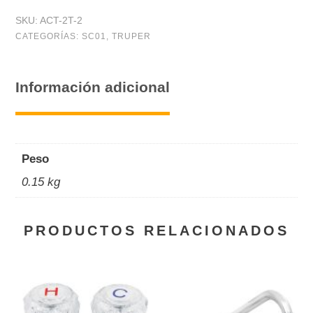
motor
SKU:
ACT-2T-2
de
CATEGORÍAS:
SC01
,
TRUPER
dos
tiempos,
Información adicional
2
oz
cantidad
Peso
0.15 kg
PRODUCTOS RELACIONADOS