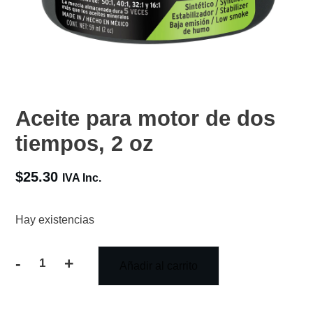
Aceite para motor de dos
tiempos, 2 oz
$
25.30
IVA Inc.
Hay existencias
-
+
Añadir al carrito
Aceite
para