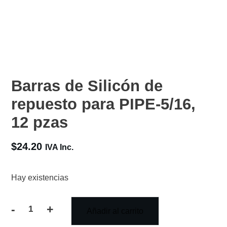
Barras de Silicón de
repuesto para PIPE-5/16,
12 pzas
$
24.20
IVA Inc.
Hay existencias
-
+
Añadir al carrito
Barras