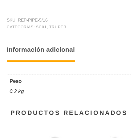
de
Silicón
SKU:
REP-PIPE-5/16
de
CATEGORÍAS:
SC01
,
TRUPER
repuesto
para
Información adicional
PIPE-
5/16,
12
Peso
pzas
0.2 kg
cantidad
PRODUCTOS RELACIONADOS