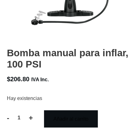
Bomba manual para inflar,
100 PSI
$
206.80
IVA Inc.
Hay existencias
-
+
Añadir al carrito
Bomba
manual