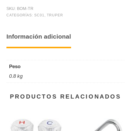
para
SKU:
BOM-TR
inflar,
CATEGORÍAS:
SC01
,
TRUPER
100
PSI
Información adicional
cantidad
Peso
0.8 kg
PRODUCTOS RELACIONADOS