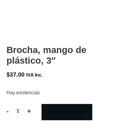
Brocha, mango de
plástico, 3″
$
37.00
IVA Inc.
Hay existencias
-
+
Añadir al carrito
Brocha,
mango