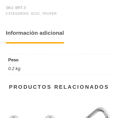
de
SKU:
BRT-3
plástico,
CATEGORÍAS:
SC01
,
TRUPER
3"
cantidad
Información adicional
Peso
0.2 kg
PRODUCTOS RELACIONADOS