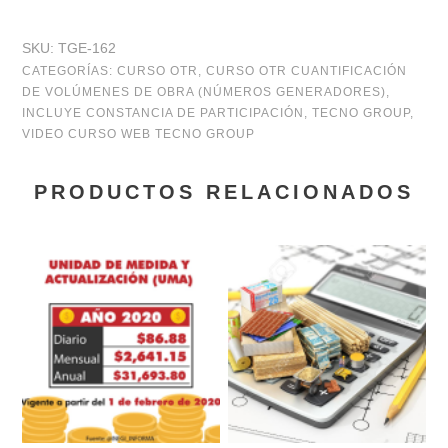
en
SKU:
TGE-162
tiempo
CATEGORÍAS:
CURSO OTR
,
CURSO OTR CUANTIFICACIÓN
DE VOLÚMENES DE OBRA (NÚMEROS GENERADORES)
,
real
INCLUYE CONSTANCIA DE PARTICIPACIÓN
,
TECNO GROUP
,
Cuantificación
VIDEO CURSO WEB TECNO GROUP
de
PRODUCTOS RELACIONADOS
Volúmenes
de
Obra
(Números
Generadores)
cantidad