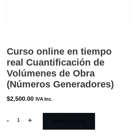
Curso online en tiempo
real Cuantificación de
Volúmenes de Obra
(Números Generadores)
$
2,500.00
IVA Inc.
-
+
Añadir al carrito
Curso
online