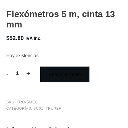
Flexómetros 5 m, cinta 13
mm
$
52.80
IVA Inc.
Hay existencias
-
+
Añadir al carrito
Flexómetros
5
m,
SKU:
PRO-5MEC
cinta
CATEGORÍAS:
SC01
,
TRUPER
13
mm