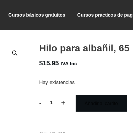
Cursos básicos gratuitos
Cursos prácticos de pa
Hilo para albañil, 65
$
15.95
IVA Inc.
Hay existencias
-
+
Añadir al carrito
Hilo
para
albañil,