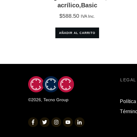
acrílico,Basic
$
588.50
IVA Inc.
AÑADIR AL CARRITO
LEGAL
©
2026
,
Tecno Group
Política
Término