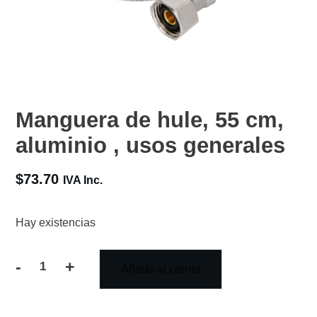
Manguera de hule, 55 cm,
aluminio , usos generales
$
73.70
IVA Inc.
Hay existencias
-
+
Añadir al carrito
Manguera
de