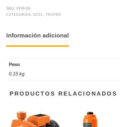
hule,
SKU:
FFR-55
55
CATEGORÍAS:
SC01
,
TRUPER
cm,
aluminio
Información adicional
,
usos
generales
Peso
cantidad
0.15 kg
PRODUCTOS RELACIONADOS