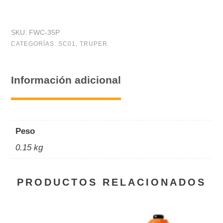
flexible
para
SKU:
FWC-35P
WC,
CATEGORÍAS:
SC01
,
TRUPER
35
cm,
Información adicional
aluminio,
Foset
Basic
Peso
cantidad
0.15 kg
PRODUCTOS RELACIONADOS