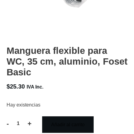
Manguera flexible para
WC, 35 cm, aluminio, Foset
Basic
$
25.30
IVA Inc.
Hay existencias
-
+
Añadir al carrito
Manguera