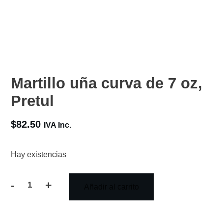
Martillo uña curva de 7 oz,
Pretul
$
82.50
IVA Inc.
Hay existencias
-
+
Añadir al carrito
Martillo
uña