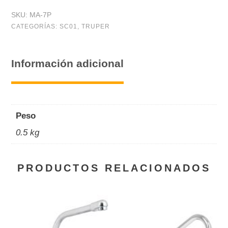
curva
SKU:
MA-7P
de
CATEGORÍAS:
SC01
,
TRUPER
7
oz,
Información adicional
Pretul
cantidad
Peso
0.5 kg
PRODUCTOS RELACIONADOS