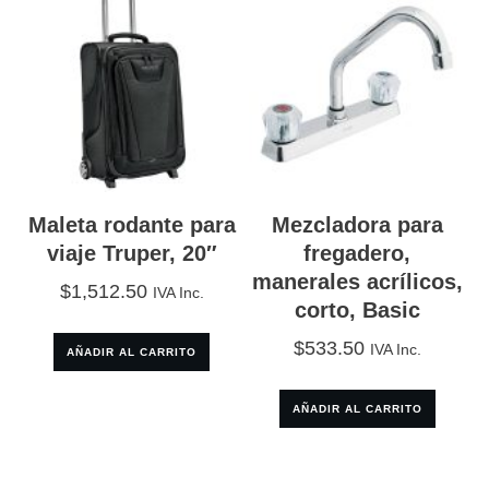
Maleta rodante para
Mezcladora para
viaje Truper, 20″
fregadero,
manerales acrílicos,
$
1,512.50
IVA Inc.
corto, Basic
$
533.50
IVA Inc.
AÑADIR AL CARRITO
AÑADIR AL CARRITO