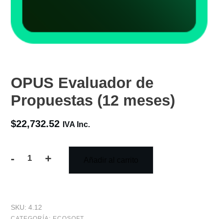
OPUS Evaluador de
Propuestas (12 meses)
$
22,732.52
IVA Inc.
-
+
Añadir al carrito
OPUS
Evaluador
de
SKU:
4.12
Propuestas
CATEGORÍA:
ECOSOFT