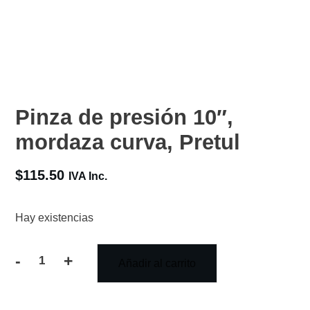
Pinza de presión 10″,
mordaza curva, Pretul
$
115.50
IVA Inc.
Hay existencias
-
+
Añadir al carrito
Pinza
de