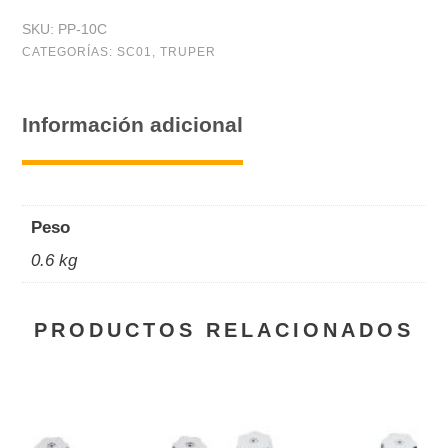
presión
SKU:
PP-10C
10",
CATEGORÍAS:
SC01
,
TRUPER
mordaza
curva,
Información adicional
Pretul
cantidad
Peso
0.6 kg
PRODUCTOS RELACIONADOS