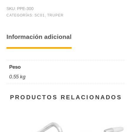
electrodo
SKU:
PPE-300
de
CATEGORÍAS:
SC01
,
TRUPER
300
A
Información adicional
cantidad
Peso
0.55 kg
PRODUCTOS RELACIONADOS