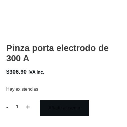
Pinza porta electrodo de
300 A
$
306.90
IVA Inc.
Hay existencias
-
+
Añadir al carrito
Pinza
porta