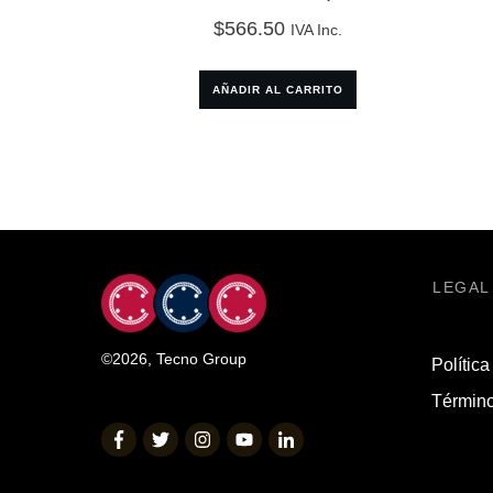
$
566.50
IVA Inc.
AÑADIR AL CARRITO
LEGAL
©
2026
,
Tecno Group
Política
Término