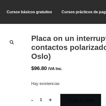
Cursos básicos gratuitos
Cursos prácticos de pa
Placa on un interrupt
contactos polarizado
Oslo)
$
96.80
IVA Inc.
Hay existencias
-
+
Añadir al carrito
Placa