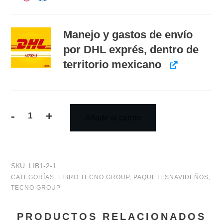
Manejo y gastos de envío
por DHL exprés, dentro de
territorio mexicano
-
+
Añadir al carrito
PQT
4
Libro
SKU:
LIB1-2-1
y
CATEGORÍAS:
LIBRO TECNO GROUP
,
PAQUETESNAVIDEÑOS
,
TECNO GROUP
video
curso
PRODUCTOS RELACIONADOS