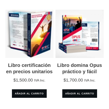
certificación
en
precios
unitarios
+
Libro
y
video
Libro certificación
Libro domina Opus
curso
en precios unitarios
práctico y fácil
domina
$
1,500.00
$
1,700.00
IVA Inc.
IVA Inc.
Opus,
práctico
AÑADIR AL CARRITO
AÑADIR AL CARRITO
y
fácil