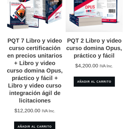
Opus,
práctico
y
fácil
PQT 7 Libro y video
PQT 2 Libro y video
curso certificación
curso domina Opus,
+
en precios unitarios
práctico y fácil
Libro
+ Libro y video
$
4,200.00
IVA Inc.
integración
curso domina Opus,
práctico y fácil +
ágil
AÑADIR AL CARRITO
Libro y video curso
de
integración ágil de
licitaciones
licitaciones
cantidad
$
12,200.00
IVA Inc.
AÑADIR AL CARRITO