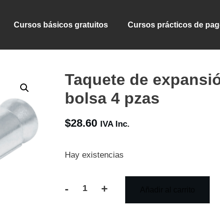
Cursos básicos gratuitos
Cursos prácticos de pa
Taquete de expansión
bolsa 4 pzas
$
28.60
IVA Inc.
Hay existencias
-
+
Añadir al carrito
Taquete
de