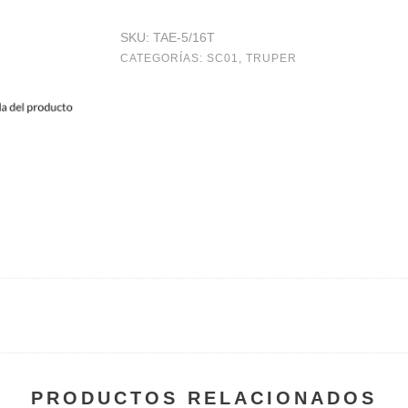
expansión,
SKU:
TAE-5/16T
5/16",con
CATEGORÍAS:
SC01
,
TRUPER
tornillo,
bolsa
4
pzas
cantidad
PRODUCTOS RELACIONADOS