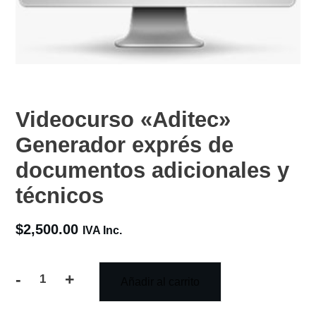
Videocurso «Aditec»
Generador exprés de
documentos adicionales y
técnicos
$
2,500.00
IVA Inc.
-
+
Añadir al carrito
Videocurso
«Aditec»