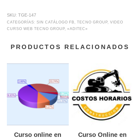
Generador
SKU:
TGE-147
exprés
CATEGORÍAS:
SIN CATÁLOGO FB
,
TECNO GROUP
,
VIDEO
CURSO WEB TECNO GROUP
,
«ADITEC»
de
documentos
PRODUCTOS RELACIONADOS
adicionales
y
técnicos
cantidad
Curso online en
Curso Online en