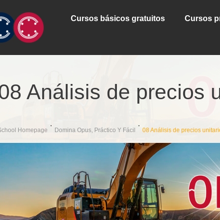
Cursos básicos gratuitos
Cursos p
08 Análisis de precios u
School Homepage
Domina Opus, Práctico Y Fácil
08 Análisis de precios unitar