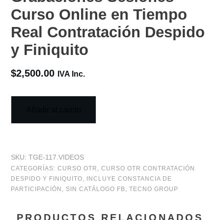
Curso Online en Tiempo
Real Contratación Despido
y Finiquito
$
2,500.00
IVA Inc.
Añadir al carrito
SKU:
TGE-117.VIDEOS
CATEGORÍAS:
CURSO OTR
,
CURSO OTR CONTRATACIÓN
DESPIDO Y FINIQUITO
,
INCLUYE CONSTANCIA DE
PARTICIPACIÓN
,
SIN CATÁLOGO FB
,
TECNO GROUP
PRODUCTOS RELACIONADOS