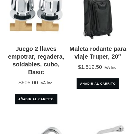
Juego 2 llaves
Maleta rodante para
empotrar, regadera,
viaje Truper, 20″
soldables, cubo,
$
1,512.50
IVA Inc.
Basic
$
605.00
IVA Inc.
AÑADIR AL CARRITO
AÑADIR AL CARRITO