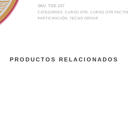
en
SKU:
TGE-157
tiempo
CATEGORÍAS:
CURSO OTR
,
CURSO OTR FACTO
PARTICIPACIÓN
,
TECNO GROUP
real
análisis,
cálculo
e
PRODUCTOS RELACIONADOS
integración
del
factor
de
salario
real
cantidad