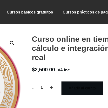
Cursos básicos gratuitos
Cursos prácticos de pa
Curso online en tiem
cálculo e integración
real
$
2,500.00
IVA Inc.
-
+
Añadir al carrito
Curso
online