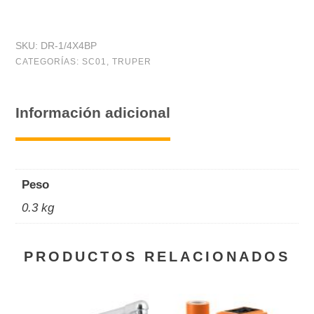
plano,1/4x4",mango
Comfort
SKU:
DR-1/4X4BP
Grip,
CATEGORÍAS:
SC01
,
TRUPER
Pretul
cantidad
Información adicional
Peso
0.3 kg
PRODUCTOS RELACIONADOS