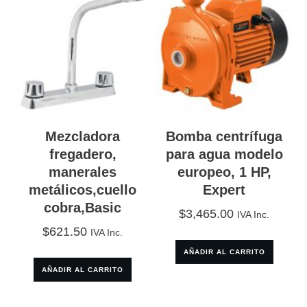
Mezcladora
Bomba centrífuga
fregadero,
para agua modelo
manerales
europeo, 1 HP,
metálicos,cuello
Expert
cobra,Basic
$
3,465.00
IVA Inc.
$
621.50
IVA Inc.
AÑADIR AL CARRITO
AÑADIR AL CARRITO