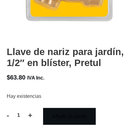
Llave de nariz para jardín,
1/2″ en blíster, Pretul
$
63.80
IVA Inc.
Hay existencias
-
+
Añadir al carrito
Llave
de