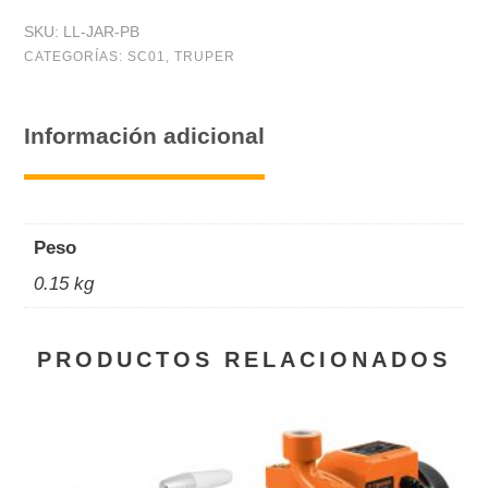
nariz
SKU:
LL-JAR-PB
para
CATEGORÍAS:
SC01
,
TRUPER
jardín,
1/2"
Información adicional
en
blíster,
Pretul
Peso
cantidad
0.15 kg
PRODUCTOS RELACIONADOS