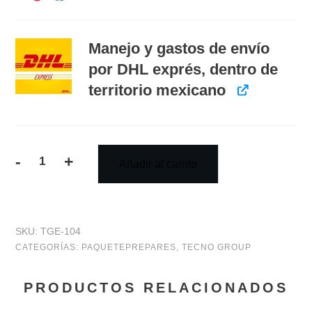
Manejo y gastos de envío
por DHL exprés, dentro de
territorio mexicano
-
+
Añadir al carrito
PAQUETEPREPARES:
video
cursos
SKU:
TGE-104
y
CATEGORÍAS:
PAQUETEPREPARES
,
TECNO GROUP
libros
PRODUCTOS RELACIONADOS
de