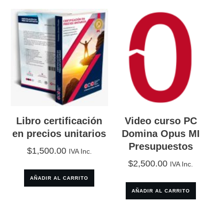
ingeniería
de
costos
e
integración
de
ágil
de
Libro certificación
Video curso PC
en precios unitarios
Domina Opus MI
licitaciones
Presupuestos
$
1,500.00
cantidad
IVA Inc.
$
2,500.00
IVA Inc.
AÑADIR AL CARRITO
AÑADIR AL CARRITO