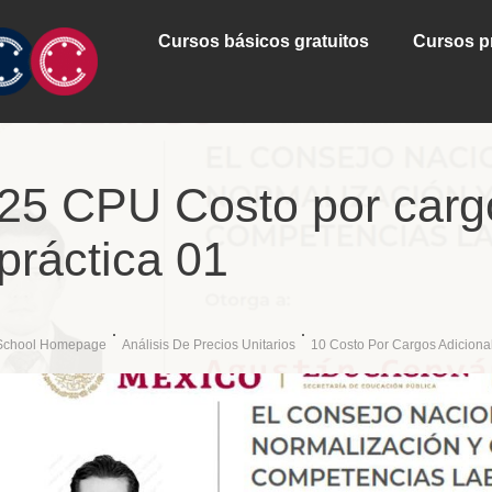
Cursos básicos gratuitos
Cursos p
25 CPU Costo por carg
práctica 01
School Homepage
Análisis De Precios Unitarios
10 Costo Por Cargos Adiciona