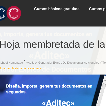
Cursos básicos gratuitos
Cursos p
Hoja membretada de l
School Homepage
«Aditec» Generador Exprés De Documentos Adicionales Y Té
Hoja membretada de la empresa